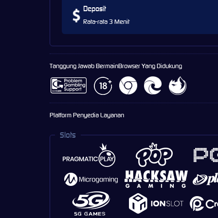
Deposit
Rata-rata 3 Menit
Tanggung Jawab Bermain
Browser Yang Didukung
Platform Penyedia Layanan
Slots