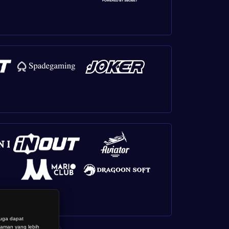
juga dapat
laman yang lebih