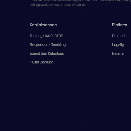
ketinggalan kesempatan emas terbaik ini.
Kebijaksanaan
Platform
Tentang HANSLOT88
Promosi
Responsible Gambling
Loyalty
Syarat dan Ketentuan
Referral
Pusat Bantuan