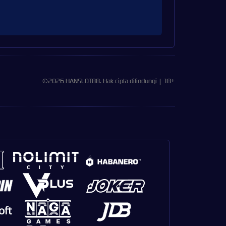
©2026 HANSLOT88. Hak cipta dilindungi | 18+