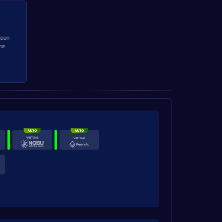
haan
ame