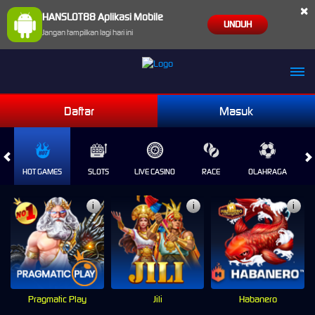
×
HANSLOT88 Aplikasi Mobile
UNDUH
Jangan tampilkan lagi hari ini
Daftar
Masuk
HOT GAMES
SLOTS
LIVE CASINO
RACE
OLAHRAGA
CRA
i
i
i
Pragmatic Play
Jili
Habanero