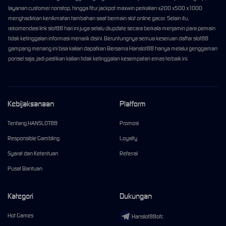
layanan customer nonstop, hingga fitur jackpot maxwin perkalian x200 x500 x1000
menghadirkan kenikmatan tambahan saat bermain slot online gacor. Selain itu,
rekomendasi link slot88 hari ini juga selalu diupdate secara berkala menjamin para pemain
tidak ketinggalan informasi menarik disini. Beruntungnya semua keseruan daftar slot88
gampang menang ini bisa kalian dapatkan Bersama Hanslot88 hanya melalui genggaman
ponsel saja, jadi pastikan kalian tidak ketinggalan kesempatan emas terbaik ini.
Kebijaksanaan
Platform
Tentang HANSLOT88
Promosi
Responsible Gambling
Loyalty
Syarat dan Ketentuan
Referral
Pusat Bantuan
Kategori
Dukungan
Hot Games
Hanslot88ofc