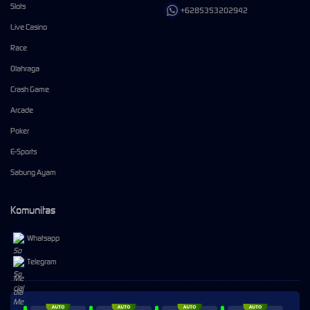
Slots
+6285353202942
Live Casino
Race
Olahraga
Crash Game
Arcade
Poker
E-Sports
Sabung Ayam
Komunitas
Whatsapp
Telegram