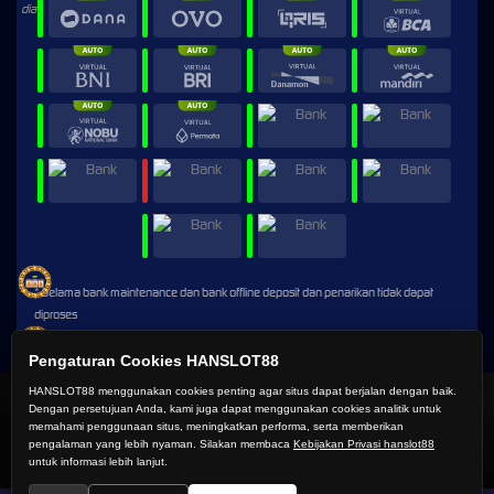
* Selama bank maintenance dan bank offline deposit dan penarikan tidak dapat
diproses
Pengaturan Cookies HANSLOT88
HANSLOT88 menggunakan cookies penting agar situs dapat berjalan dengan baik.
Dengan persetujuan Anda, kami juga dapat menggunakan cookies analitik untuk
©2026 HANSLOT88 menawarkan berbagai macam provider pilihan terbaik dan didukung
memahami penggunaan situs, meningkatkan performa, serta memberikan
oleh Layanan Pelanggan profesional 24/7 yang siap melayani Anda.
pengalaman yang lebih nyaman. Silakan membaca
Kebijakan Privasi hanslot88
untuk informasi lebih lanjut.