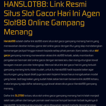
HANSLOT88: Link Resmi
Situs Slot Gacor Hari Ini Agen
Slot88 Online Gampang
Menang
Hanslot88
adalah daftar link slot88 resmi situs slot gacor gampang menang hari ini yang
menawarkan deretan terbaru game slot online gacor dengan fitur yang siap mendatangkan
kemenangan jackpot hingga maxwin kepada setiap pihak pemain. Kami selaku situs
slot
gacor
gampang menang menawarkan akses link slot88 terbaik, selalu memberikan
pengalaman bermain slot online gacor dengan sensasi seru dan menguntungkan lewat
beragam macam provider terlengkap. Mencari situs link slot gacor hari ini yang terbukti
gampang menang tentu tidak mudah, untuk itu Hanslot88 hadir kepada kalian agar
keuntungan yang dapat diraih juga semakin terjamin tanpa harus mengeluarkan modal
yang besar. Jadi bagi kalian yang sudah tidak sabar bermain bersama link slot88 terbaru,
maka langsung saja daftar sekarang juga lewat akses situs gacor Hanslot88 gampang
menang.
Daftar link
SLOT88
terbaru situs slot online gacor gampang menang hari ini telah menjadi
salah satu pilihan dari banyak pemain saat mencari tempat bermain terbaik layaknya di
Hanslot88, tersedianya keunggulan yang ditawarkan seperti metode deposit lengkap,