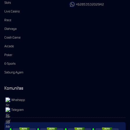
Slots
+6285353202942
Live Casino
Race
Olahraga
Crash Game
Arcade
Poker
E-Sports
Sabung Ayam
Komunitas
Whatsapp
Telegram